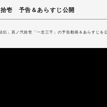
1
弐拾壱 予告＆あらすじ公開
法伝」其ノ弐拾壱「一念三千」の予告動画＆あらすじを