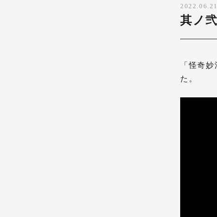
2022.06.2
其ノ
「怪奇妙
た。