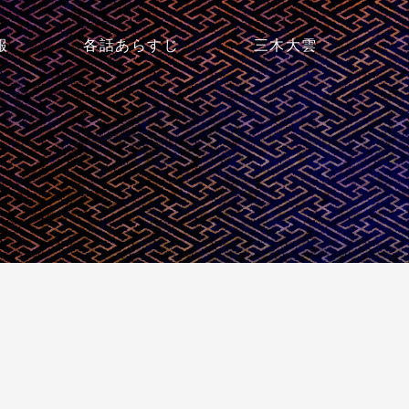
報
各話あらすじ
三木大雲